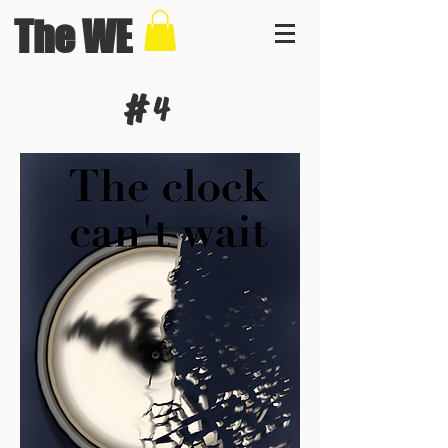
The WE
#
4