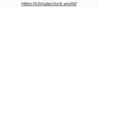
https://climateclock.world/
世界終末時計を発表している米国の原
子力科学者会報のページ↓
http:// https://thebulletin.org/doomsday-
clock/current-time/
Previous
back to all posters
Next