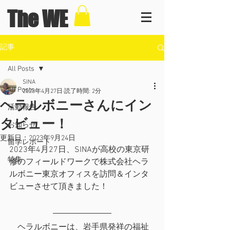
The WE
記事
All Posts
SINA
All Posts
2023年4月27日
読了時間: 2分
ヘラルボニーさんにイン
活動報告
タビュー！
お知らせ
更新日：
2023年9月24日
留学レポート
2023年4月27日、SINAが高校の東京研
特集
修のフィールドワークで株式会社ヘラ
ルボニー東京オフィスを訪問＆インタ
ビューさせて頂きました！
　ヘラルボニーは、岩手県発祥の福祉