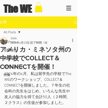
The WE
記事
All Posts
SINA
All Posts
2024年4月23日
読了時間: 1分
アメリカ・ミネソタ州の
活動報告
中学校でCOLLECT＆
お知らせ
CONNECTを開催！
留学レポート
2024年の4月、私は留学先の学校でThe 
特集
WEのワークショップ、COLLECT＆
CONNECTを開催しました。７年生の社
会科の先生をはじめ、
いろんな先生や
友人の協力を得て合計50人（２時間、
２クラス）の生徒が参加しました。